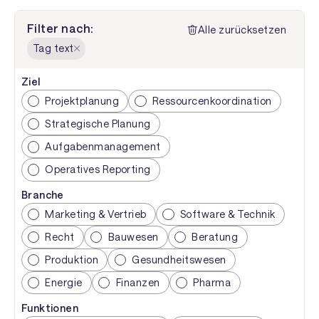
Filter nach:
Alle zurücksetzen
Tag text
Ziel
Projektplanung
Ressourcenkoordination
Strategische Planung
Aufgabenmanagement
Operatives Reporting
Branche
Marketing & Vertrieb
Software & Technik
Recht
Bauwesen
Beratung
Produktion
Gesundheitswesen
Energie
Finanzen
Pharma
Funktionen