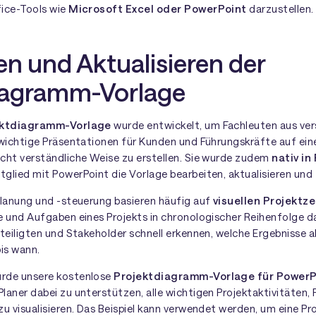
fice-Tools wie
Microsoft Excel oder PowerPoint
darzustellen.
n und Aktualisieren der
iagramm-Vorlage
ektdiagramm-Vorlage
wurde entwickelt, um Fachleuten aus ve
wichtige Präsentationen für Kunden und Führungskräfte auf eine 
cht verständliche Weise zu erstellen. Sie wurde zudem
nativ in
glied mit PowerPoint die Vorlage bearbeiten, aktualisieren und 
planung und -steuerung basieren häufig auf
visuellen Projektz
e und Aufgaben eines Projekts in chronologischer Reihenfolge d
teiligten und Stakeholder schnell erkennen, welche Ergebnisse a
is wann.
rde unsere kostenlose
Projektdiagramm-Vorlage für PowerP
aner dabei zu unterstützen, alle wichtigen Projektaktivitäten, 
u visualisieren. Das Beispiel kann verwendet werden, um eine Pr