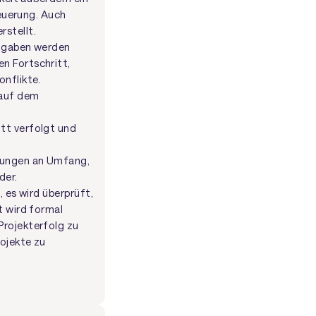
teuerung. Auch
stellt.
ufgaben werden
n Fortschritt,
nflikte.
 auf dem
itt verfolgt und
rungen an Umfang,
der.
 es wird überprüft,
t wird formal
Projekterfolg zu
ojekte zu