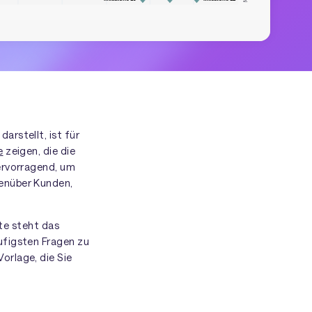
arstellt, ist für
e
zeigen, die die
ervorragend, um
genüber Kunden,
kte steht das
äufigsten Fragen zu
orlage, die Sie