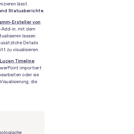
izieren lässt.
und Statusberichte
.
amm-Ersteller von
t-Add-in, mit dem
alisieren lassen.
usätzliche Details
t zu visualisieren.
 Lucen Timeline
owerPoint importiert
earbeiten oder sie
isualisierung, die
onologische