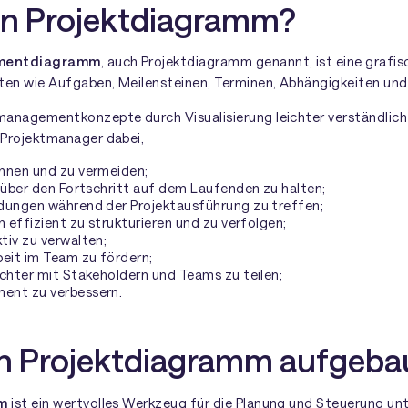
ein Projektdiagramm?
mentdiagramm
, auch Projektdiagramm genannt, ist eine grafis
ten wie Aufgaben, Meilensteinen, Terminen, Abhängigkeiten und
anagementkonzepte durch Visualisierung leichter verständlich
 Projektmanager dabei,
nnen und zu vermeiden;
 über den Fortschritt auf dem Laufenden zu halten;
dungen während der Projektausführung zu treffen;
n effizient zu strukturieren und zu verfolgen;
tiv zu verwalten;
it im Team zu fördern;
ichter mit Stakeholdern und Teams zu teilen;
ent zu verbessern.
ein Projektdiagramm aufgeba
m
ist ein wertvolles Werkzeug für die Planung und Steuerung unt