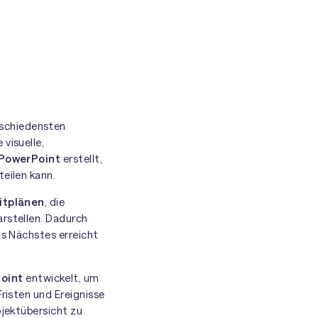
rschiedensten
visuelle,
 PowerPoint
erstellt,
teilen kann.
eitplänen
, die
arstellen. Dadurch
ls Nächstes erreicht
oint
entwickelt, um
Fristen und Ereignisse
ojektübersicht zu