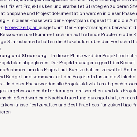
entifiziert Projektrisiken und erarbeitet Strategien zu deren S
tionspläne und Projektdokumentation werden in dieser Phase er
ung
– In dieser Phase wird der Projektplan umgesetzt und die A
em
Projektzeitplan
ausgeführt. Der Projektmanager überwacht de
 Ressourcen und kümmert sich um auftretende Probleme oder Ko
ge Statusberichte halten die Stakeholder über den Fortschritt
.
ung und Steuerung
– In dieser Phase wird der Projektfortschr
rojektplan abgeglichen. Der Projektmanager ergreift bei Bedarf
maßnahmen, um das Projekt auf Kurs zu halten, verwaltet Ände
und Budget und kommuniziert den Projektstatus an die Stakehol
s
– In dieser Phase werden alle Projektaktivitäten abgeschlossen,
rojektergebnisse den Anforderungen entsprechen, und das Projek
Anschließend wird eine Nachbetrachtung durchgeführt, um den 
 Erkenntnisse festzuhalten und Best Practices für zukünftige Pr
eren.