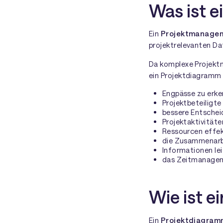
Was ist 
Ein
Projektmanage
projektrelevanten Da
Da komplexe Projektm
ein Projektdiagramm
Engpässe zu erke
Projektbeteiligte
bessere Entschei
Projektaktivitäte
Ressourcen effek
die Zusammenarbe
Informationen le
das Zeitmanagem
Wie ist 
Ein
Projektdiagram