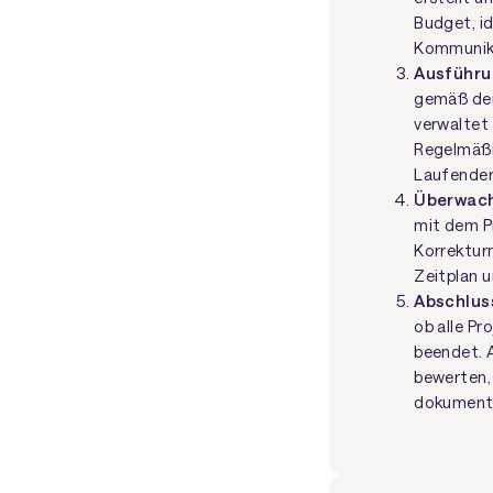
Budget, id
Kommunika
Ausführ
gemäß d
verwaltet
Regelmäßi
Laufenden
Überwach
mit dem P
Korrektur
Zeitplan 
Abschlus
ob alle P
beendet. 
bewerten,
dokumenti