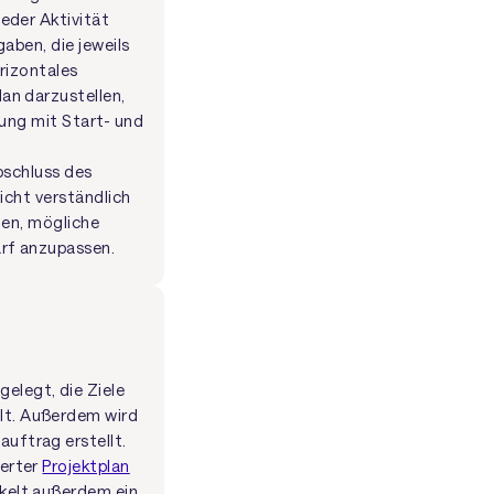
eder Aktivität
gaben, die jeweils
rizontales
an darzustellen,
rung mit Start- und
Abschluss des
eicht verständlich
gen, mögliche
arf anzupassen.
elegt, die Ziele
llt. Außerdem wird
auftrag erstellt.
ierter
Projektplan
ckelt außerdem ein