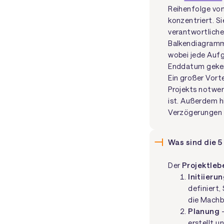
Reihenfolge von
konzentriert. Si
verantwortliche
Balkendiagramm 
wobei jede Aufg
Enddatum geken
Ein großer Vorte
Projekts notwend
ist. Außerdem h
Verzögerungen o
Was sind die 5
Der
Projektleb
Initiieru
definiert
die Machba
Planung
–
erstellt u