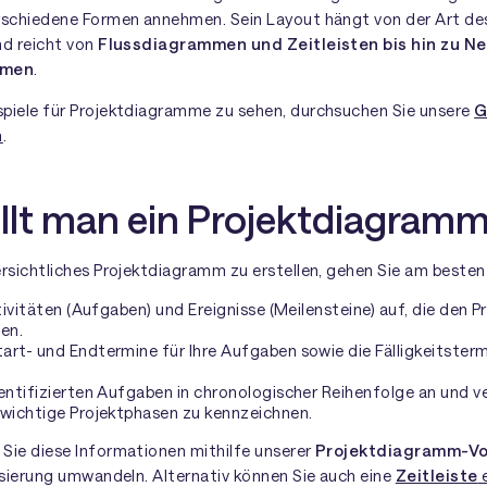
rschiedene Formen annehmen. Sein Layout hängt von der Art des 
nd reicht von
Flussdiagrammen und Zeitleisten bis hin zu 
mmen
.
piele für Projektdiagramme zu sehen, durchsuchen Sie unsere
G
n
.
ellt man ein Projektdiagram
rsichtliches Projektdiagramm zu erstellen, gehen Sie am besten 
ktivitäten (Aufgaben) und Ereignisse (Meilensteine) auf, die den P
den.
rt- und Endtermine für Ihre Aufgaben sowie die Fälligkeitsterm
dentifizierten Aufgaben in chronologischer Reihenfolge an und 
 wichtige Projektphasen zu kennzeichnen.
Sie diese Informationen mithilfe unserer
Projektdiagramm-Vo
lisierung umwandeln. Alternativ können Sie auch eine
Zeitleiste
e