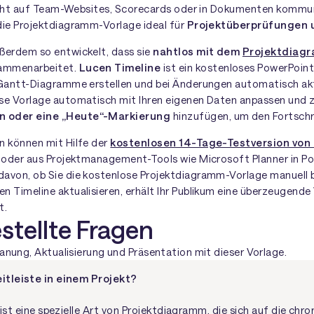
leicht auf Team-Websites, Scorecards oder in Dokumenten kommun
die Projektdiagramm-Vorlage ideal für
Projektüberprüfungen 
ßerdem so entwickelt, dass sie
nahtlos mit dem
Projektdiagr
ammenarbeitet.
Lucen Timeline
ist ein kostenloses PowerPoin
 Gantt-Diagramme erstellen und bei Änderungen automatisch aktu
se Vorlage automatisch mit Ihren eigenen Daten anpassen und z
 oder eine „Heute“-Markierung
hinzufügen, um den Fortschrit
n können mit Hilfe der
kostenlosen 14-Tage-Testversion von
l oder aus Projektmanagement-Tools wie Microsoft Planner in P
avon, ob Sie die kostenlose Projektdiagramm-Vorlage manuell b
 Timeline aktualisieren, erhält Ihr Publikum eine überzeugende V
t.
stellte Fragen
anung, Aktualisierung und Präsentation mit dieser Vorlage.
eitleiste in einem Projekt?
ist eine spezielle Art von Projektdiagramm, die sich auf die chr