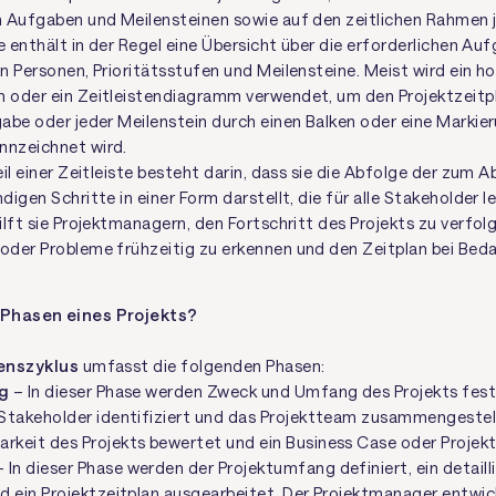
 Aufgaben und Meilensteinen sowie auf den zeitlichen Rahmen j
e enthält in der Regel eine Übersicht über die erforderlichen Auf
n Personen, Prioritätsstufen und Meilensteine. Meist wird ein ho
oder ein Zeitleistendiagramm verwendet, um den Projektzeitpl
abe oder jeder Meilenstein durch einen Balken oder eine Markie
nzeichnet wird.
il einer Zeitleiste besteht darin, dass sie die Abfolge der zum 
igen Schritte in einer Form darstellt, die für alle Stakeholder l
ilft sie Projektmanagern, den Fortschritt des Projekts zu verfol
der Probleme frühzeitig zu erkennen und den Zeitplan bei Bed
 Phasen eines Projekts?
enszyklus
umfasst die folgenden Phasen:
ng
– In dieser Phase werden Zweck und Umfang des Projekts festg
, Stakeholder identifiziert und das Projektteam zusammengeste
rkeit des Projekts bewertet und ein Business Case oder Projekt
 In dieser Phase werden der Projektumfang definiert, ein detaill
nd ein Projektzeitplan ausgearbeitet. Der Projektmanager entwi