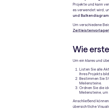
Projekte und kann ve
es verwendet wird, u
und Balkendiagra
Um verschiedene Beis
Zeitleistenvorlage
Wie erst
Um ein klares und übe
Listen Sie alle A
Ihres Projekts bil
Bestimmen Sie Sta
Meilensteine.
Ordnen Sie die i
Meilensteine, um
Anschließend können 
übersichtliche Visua