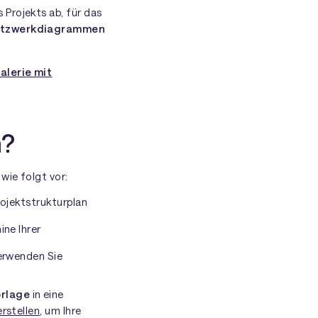
Projekts ab, für das
Netzwerkdiagrammen
alerie mit
m?
wie folgt vor:
rojektstrukturplan
ine Ihrer
verwenden Sie
rlage
in eine
rstellen
, um Ihre