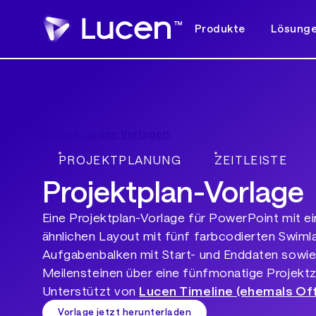
Produkte
Lösung
Zurück zu den Vorlagen
PROJEKTPLANUNG
ZEITLEISTE
Projektplan-Vorlage
Eine Projektplan-Vorlage für PowerPoint mit e
ähnlichen Layout mit fünf farbcodierten Swimla
Aufgabenbalken mit Start- und Enddaten sowie
Meilensteinen über eine fünfmonatige Projektze
Unterstützt von
Lucen Timeline (ehemals Off
Vorlage jetzt herunterladen