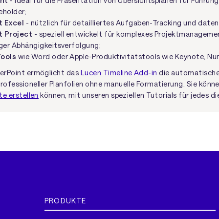
nt
- ideal für die Präsentation von Übersichtsplänen für Führun
eholder;
t Excel
- nützlich für detailliertes Aufgaben-Tracking und date
t Project
- speziell entwickelt für komplexes Projektmanageme
iger Abhängigkeitsverfolgung;
Tools
wie Word oder Apple-Produktivitätstools wie Keynote, Nu
werPoint ermöglicht das
Lucen Timeline Add-in
die automatische
professioneller Planfolien ohne manuelle Formatierung. Sie könne
te erstellen
können, mit unseren speziellen Tutorials für jedes di
PRODUKTE