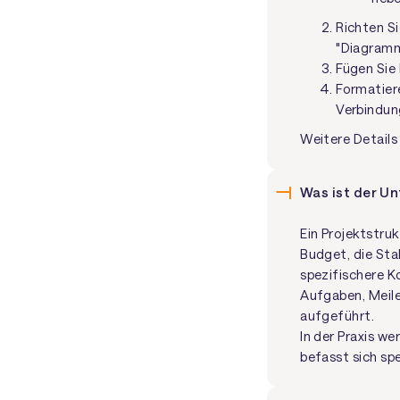
Richten Si
"Diagramm
Fügen Sie 
Formatiere
Verbindun
Weitere Details 
Was ist der U
Ein Projektstru
Budget, die Stak
spezifischere K
Aufgaben, Meile
aufgeführt.
In der Praxis w
befasst sich sp