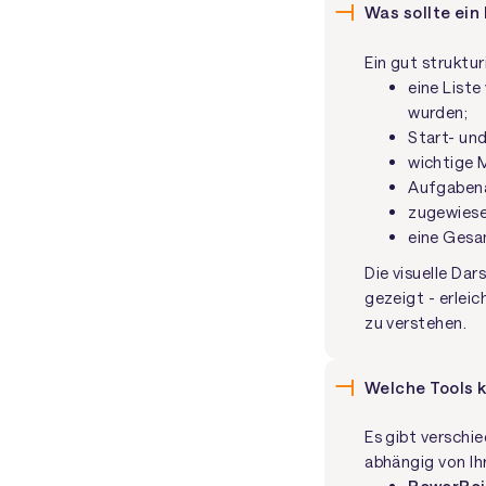
Was sollte ein
Ein gut struktur
eine Liste
wurden;
Start- un
wichtige M
Aufgabena
zugewiese
eine Gesam
Die visuelle Dar
gezeigt - erleic
zu verstehen.
Welche Tools k
Es gibt verschi
abhängig von Ih