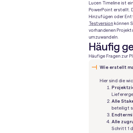
Lucen Timeline ist ei
PowerPoint erstellt. 
Hinzufügen oder Ent
Testversion
können Si
vorhandenen Projektd
umzuwandeln.
Häufig ge
Häufige Fragen zur Pl
Wie erstellt m
Hier sind die wi
Projektzi
Liefererge
Alle Stak
beteiligt 
Endtermi
Alle zug
Schritt 1 