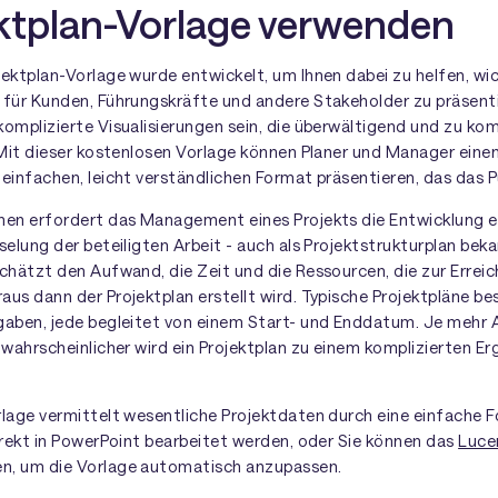
ektplan-Vorlage verwenden
jektplan-Vorlage wurde entwickelt, um Ihnen dabei zu helfen, wi
 für Kunden, Führungskräfte und andere Stakeholder zu präsenti
omplizierte Visualisierungen sein, die überwältigend und zu kom
 Mit dieser kostenlosen Vorlage können Planer und Manager einen
einfachen, leicht verständlichen Format präsentieren, das das P
hen erfordert das Management eines Projekts die Entwicklung e
selung der beteiligten Arbeit - auch als Projektstrukturplan beka
chätzt den Aufwand, die Zeit und die Ressourcen, die zur Erreic
us dann der Projektplan erstellt wird. Typische Projektpläne be
gaben, jede begleitet von einem Start- und Enddatum. Je mehr
 wahrscheinlicher wird ein Projektplan zu einem komplizierten Er
lage vermittelt wesentliche Projektdaten durch eine einfache Fo
irekt in PowerPoint bearbeitet werden, oder Sie können das
Luce
n, um die Vorlage automatisch anzupassen.