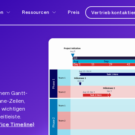
en
Ressourcen
Preis
Vertrieb kontaktie
inem Gantt-
ne-Zeilen,
 wichtigen
itleiste.
ice Timeline)