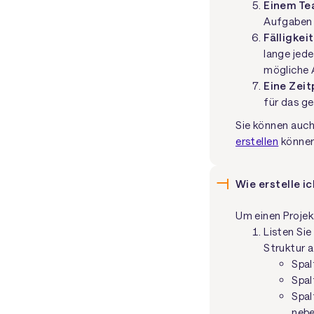
Einem Te
Aufgaben v
Fälligke
lange jed
mögliche 
Eine Zeit
für das g
Sie können auch
erstellen
können
Wie erstelle ic
Um einen Projekt
Listen Sie
Struktur a
Spal
Spal
Spal
nebe