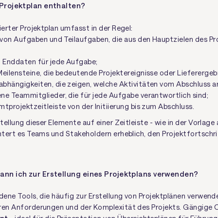
 Projektplan enthalten?
ierter Projektplan umfasst in der Regel:
 von Aufgaben und Teilaufgaben, die aus den Hauptzielen des Pr
d Enddaten für jede Aufgabe;
eilensteine, die bedeutende Projektereignisse oder Lieferergeb
bhängigkeiten, die zeigen, welche Aktivitäten vom Abschluss a
ne Teammitglieder, die für jede Aufgabe verantwortlich sind;
tprojektzeitleiste von der Initiierung bis zum Abschluss.
stellung dieser Elemente auf einer Zeitleiste - wie in der Vorlage
htert es Teams und Stakeholdern erheblich, den Projektfortschrit
ann ich zur Erstellung eines Projektplans verwenden?
edene Tools, die häufig zur Erstellung von Projektplänen verwend
ren Anforderungen und der Komplexität des Projekts. Gängige O