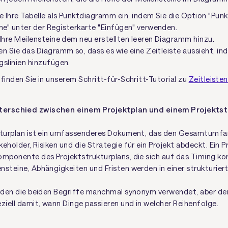
e Ihre Tabelle als Punktdiagramm ein, indem Sie die Option "Punk
e" unter der Registerkarte "Einfügen" verwenden.
Ihre Meilensteine dem neu erstellten leeren Diagramm hinzu.
n Sie das Diagramm so, dass es wie eine Zeitleiste aussieht, in
gslinien hinzufügen.
finden Sie in unserem Schritt-für-Schritt-Tutorial zu
Zeitleisten
nterschied zwischen einem Projektplan und einem Projekts
kturplan ist ein umfassenderes Dokument, das den Gesamtumfang
eholder, Risiken und die Strategie für ein Projekt abdeckt. Ein Pr
omponente des Projektstrukturplans, die sich auf das Timing kon
nsteine, Abhängigkeiten und Fristen werden in einer strukturiert
erden die beiden Begriffe manchmal synonym verwendet, aber der
eziell damit, wann Dinge passieren und in welcher Reihenfolge.