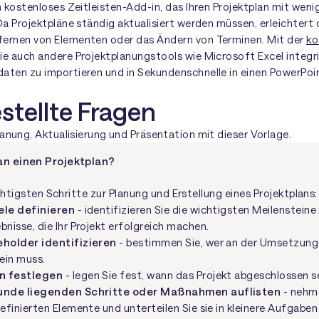
n kostenloses Zeitleisten-Add-in, das Ihren Projektplan mit wenig
Da Projektpläne ständig aktualisiert werden müssen, erleichtert
fernen von Elementen oder das Ändern von Terminen. Mit der
ko
e auch andere Projektplanungstools wie Microsoft Excel integri
aten zu importieren und in Sekundenschnelle in einen PowerPoi
stellte Fragen
anung, Aktualisierung und Präsentation mit dieser Vorlage.
an einen Projektplan?
chtigsten Schritte zur Planung und Erstellung eines Projektplans:
ele definieren
- identifizieren Sie die wichtigsten Meilensteine
bnisse, die Ihr Projekt erfolgreich machen.
eholder identifizieren
- bestimmen Sie, wer an der Umsetzung 
sein muss.
n festlegen
- legen Sie fest, wann das Projekt abgeschlossen s
runde liegenden Schritte oder Maßnahmen auflisten
- nehme
definierten Elemente und unterteilen Sie sie in kleinere Aufgabe