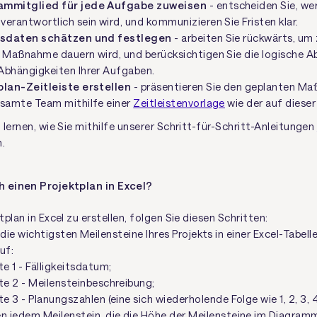
ammitglied für jede Aufgabe zuweisen
- entscheiden Sie, we
erantwortlich sein wird, und kommunizieren Sie Fristen klar.
itsdaten schätzen und festlegen
- arbeiten Sie rückwärts, um
e Maßnahme dauern wird, und berücksichtigen Sie die logische A
Abhängigkeiten Ihrer Aufgaben.
plan-Zeitleiste erstellen
- präsentieren Sie den geplanten Ma
esamte Team mithilfe einer
Zeitleistenvorlage
wie der auf dieser
 lernen, wie Sie mithilfe unserer Schritt-für-Schritt-Anleitungen
.
h einen Projektplan in Excel?
plan in Excel zu erstellen, folgen Sie diesen Schritten:
 die wichtigsten Meilensteine Ihres Projekts in einer Excel-Tabel
uf:
te 1 - Fälligkeitsdatum;
te 2 - Meilensteinbeschreibung;
te 3 - Planungszahlen (eine sich wiederholende Folge wie 1, 2, 3, 4
n jedem Meilenstein, die die Höhe der Meilensteine im Diagram