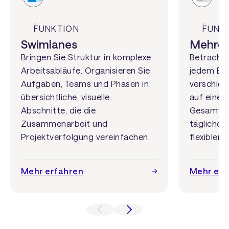
FUNKTION
FUNK
Swimlanes
Mehrer
Bringen Sie Struktur in komplexe
Betrachte
Arbeitsabläufe. Organisieren Sie
jedem Bli
Aufgaben, Teams und Phasen in
verschied
übersichtliche, visuelle
auf einer 
Abschnitte, die die
Gesamtstr
Zusammenarbeit und
täglichen
Projektverfolgung vereinfachen.
flexiblere
Mehr erfahren
Mehr erf