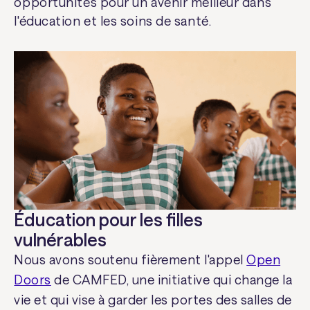
opportunités pour un avenir meilleur dans
Africa New Life →
l'éducation et les soins de santé.
Autonomiser les communautés
rwandaises grâce à des programmes
d'éducation et d'autonomisation des
femmes.
Centres de développement de
l'enfant :
Soutenir l'éducation et
élargir l'accès aux services
communautaires et de soins pour
les enfants à Gashora et
Nyagatare, au Rwanda.
Programmes d'autonomisation
des femmes au Rwanda
:
Soutenir
la formation professionnelle et les
initiatives d'autonomisation des
Éducation pour les filles
femme.
vulnérables
Nous avons soutenu fièrement l'appel
Open
Doors
de CAMFED, une initiative qui change la
vie et qui vise à garder les portes des salles de