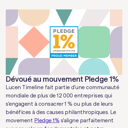
Gashora
Le centre de développement de
l'enfant de Gashora est désormais
terminé, accueillant 280 élèves et
prévoyant d'en accueillir 600. Ce
centre offre des ressources vitales
telles que des agents de protection de
l'enfance et des infirmières
communautaires.
Nyagatare
La construction du centre de
Nyagatare est terminée et est
maintenant prête à accueillir 600
Dévoué au mouvement Pledge 1%
étudiants.
Lucen Timeline fait partie d'une communauté
mondiale de plus de 12 000 entreprises qui
s'engagent à consacrer 1 % ou plus de leurs
bénéfices à des causes philanthropiques. Le
movement
Pledge 1%
s'aligne parfaitement