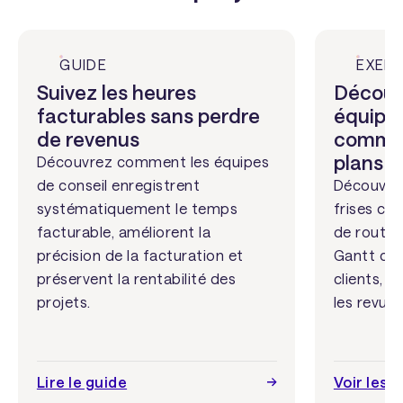
GUIDE
EXEM
Suivez les heures
Découv
facturables sans perdre
équipes
de revenus
commun
plans e
Découvrez comment les équipes
de conseil enregistrent
Découvre
systématiquement le temps
frises chr
facturable, améliorent la
de route
précision de la facturation et
Gantt con
préservent la rentabilité des
clients, l
projets.
les revues
Lire le guide
Voir les 