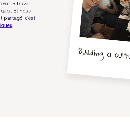
ent le travail
quer. Et nous
st partagé, c’est
piques
.