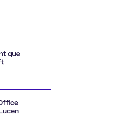
nt que
ft
Office
 Lucen