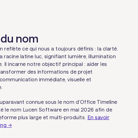
 du nom
eflète ce qui nous a toujours définis : la clarté.
la racine latine
luc
, signifiant lumière, illumination
 Il incarne notre objectif principal : aider les
ransformer des informations de projet
communication immédiate, visuelle et
e.
 auparavant connue sous le nom d’Office Timeline
té le nom Lucen Software en mai 2026 afin de
teforme plus large et multi-produits.
En savoir
ing →