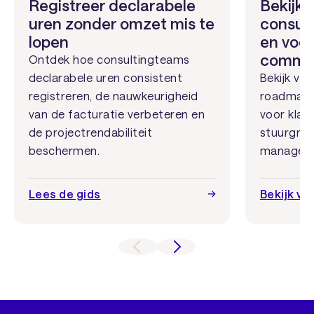
Registreer declarabele
Bekijk 
uren zonder omzet mis te
consul
lopen
en voo
commu
Ontdek hoe consultingteams
declarabele uren consistent
Bekijk voo
registreren, de nauwkeurigheid
roadmaps
van de facturatie verbeteren en
voor klan
de projectrendabiliteit
stuurgro
beschermen.
manageme
Lees de gids
Bekijk v