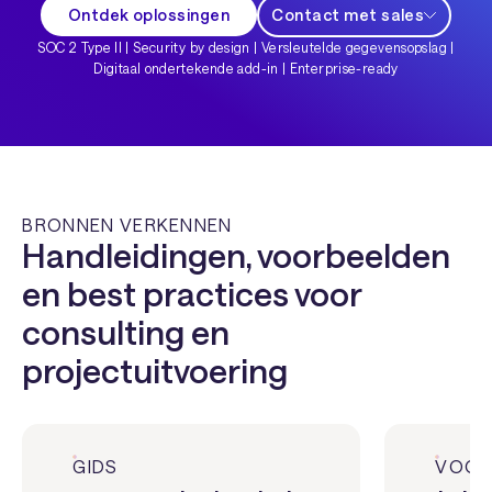
Ontdek oplossingen
Contact met sales
SOC 2 Type II | Security by design | Versleutelde gegevensopslag |
Digitaal ondertekende add-in | Enterprise-ready
BRONNEN VERKENNEN
Handleidingen, voorbeelden
en best practices voor
consulting en
projectuitvoering
GIDS
VOOR