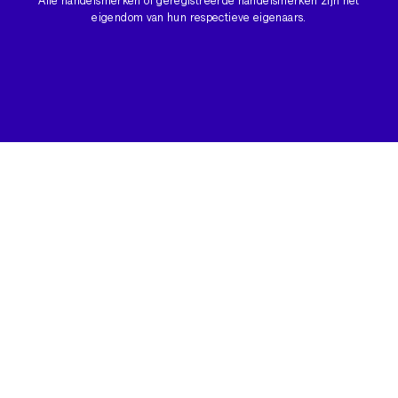
Alle handelsmerken of geregistreerde handelsmerken zijn het
eigendom van hun respectieve eigenaars.