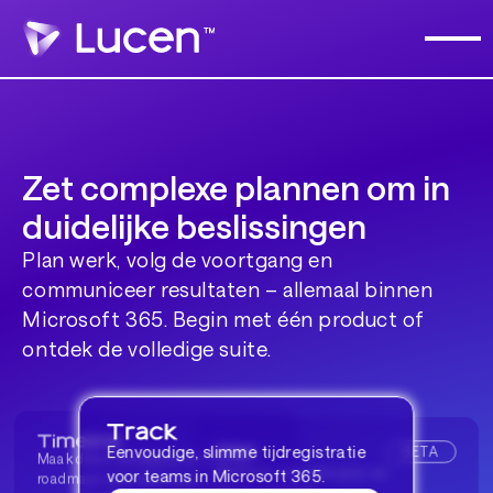
Zet complexe plannen om in
duidelijke beslissingen
Plan werk, volg de voortgang en
communiceer resultaten – allemaal binnen
Microsoft 365. Begin met één product of
ontdek de volledige suite.
BETA
Eenvoudige, slimme tijdregistratie
Maak direct bruikbare tijdlijnen en
Platform voor resource- en
voor teams in Microsoft 365.
roadmaps voor executives in
projectplanning.
BETA