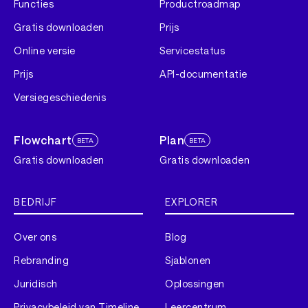
Functies
Productroadmap
Gratis downloaden
Prijs
Online versie
Servicestatus
Prijs
API-documentatie
Versiegeschiedenis
Flowchart
Plan
BETA
BETA
Gratis downloaden
Gratis downloaden
BEDRIJF
EXPLORER
Over ons
Blog
Rebranding
Sjablonen
Juridisch
Oplossingen
Privacybeleid van Timeline
Leercentrum