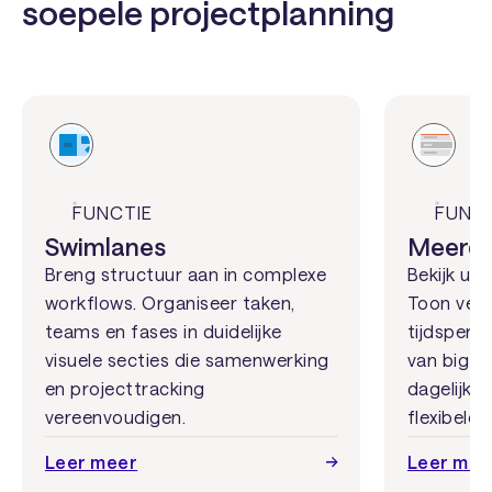
soepele projectplanning
FUNCTIE
FUNC
Swimlanes
Meerde
Breng structuur aan in complexe
Bekijk uw 
workflows. Organiseer taken,
Toon vers
teams en fases in duidelijke
tijdspersp
visuele secties die samenwerking
van big-p
en projecttracking
dagelijkse
vereenvoudigen.
flexibeler
Leer meer
Leer mee