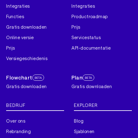
Integraties
Integraties
Functies
Productroadmap
Gratis downloaden
Prijs
Online versie
Servicestatus
Prijs
API-documentatie
Versiegeschiedenis
Flowchart
Plan
BETA
BETA
Gratis downloaden
Gratis downloaden
BEDRIJF
EXPLORER
Over ons
Blog
Rebranding
Sjablonen