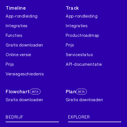
Timeline
Track
App-rondleiding
App-rondleiding
Integraties
Integraties
Functies
Productroadmap
Gratis downloaden
Prijs
Online versie
Servicestatus
Prijs
API-documentatie
Versiegeschiedenis
Flowchart
Plan
BETA
BETA
Gratis downloaden
Gratis downloaden
BEDRIJF
EXPLORER