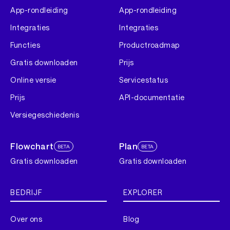
App-rondleiding
App-rondleiding
Integraties
Integraties
Functies
Productroadmap
Gratis downloaden
Prijs
Online versie
Servicestatus
Prijs
API-documentatie
Versiegeschiedenis
Flowchart
Plan
BETA
BETA
Gratis downloaden
Gratis downloaden
BEDRIJF
EXPLORER
Over ons
Blog