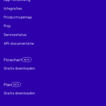
Integraties
Productroadmap
Prijs
Servicestatus
API-documentatie
Flowchart
BETA
Gratis downloaden
Plan
BETA
Gratis downloaden