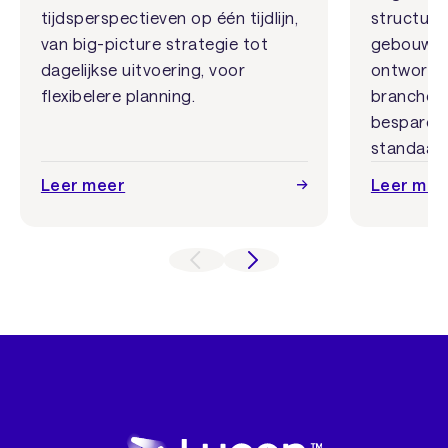
tijdsperspectieven op één tijdlijn,
structure
van big-picture strategie tot
gebouwde t
dagelijkse uitvoering, voor
ontworpen
flexibelere planning.
branches 
besparen 
standaard
Leer meer
Leer mee