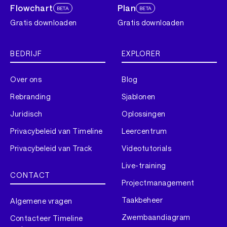
Flowchart
Plan
BETA
BETA
Gratis downloaden
Gratis downloaden
BEDRIJF
EXPLORER
Over ons
Blog
Rebranding
Sjablonen
Juridisch
Oplossingen
Privacybeleid van Timeline
Leercentrum
Privacybeleid van Track
Videotutorials
Live-training
CONTACT
Projectmanagement
Taakbeheer
Algemene vragen
Zwembaandiagram
Contacteer Timeline