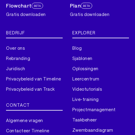
Flowchart
Plan
BETA
BETA
Gratis downloaden
Gratis downloaden
BEDRIJF
EXPLORER
Over ons
Blog
Rebranding
Sjablonen
Juridisch
Oplossingen
Privacybeleid van Timeline
Leercentrum
Privacybeleid van Track
Videotutorials
Live-training
CONTACT
Projectmanagement
Taakbeheer
Algemene vragen
Zwembaandiagram
Contacteer Timeline