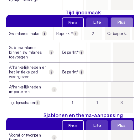
Tijdlijnopmaak
Lite
Plus
Free
Swimlanes maken
Beperkt*
2
Onbeperkt
On
Sub-swimlanes
binnen swimlanes
Beperkt*
toevoegen
Afhankelijkheden en
het kritieke pad
Beperkt*
weergeven
Afhankelijkheden
importeren
Tijdlijnschalen
1
1
3
Sjablonen en thema-aanpassing
Lite
Plus
Free
Vooraf ontworpen
thema’s