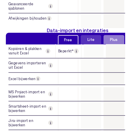
Geavanceerde
sjablonen
Afwijkingen bijhouden
Data-import en integraties
Lite
Plus
Free
Kopiëren & plakken
Beperkt*
vanuit Excel
Gegevens importeren
uit Excel
Excel bijwerken
MS Project-import en
bijwerken
Smartsheet-import en
bijwerken
Jira-import en
bijwerken