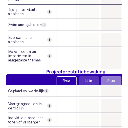
Tijdlijn- en Gantt-
sjablonen
Swimlane-sjablonen
Sub-swimlane-
sjablonen
Maken, delen en
importeren in
aangepaste thema’s
Projectprestatiebewaking
Lite
Plus
Free
Gepland vs. werkelijk
Voortgangsbalken in
de tijdlijn
Individuele baselines
tonen of verbergen