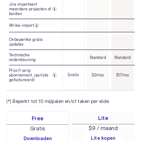
Jira importeert
meerdere projecten of
borden
Wrike-import
Onbeperkte gratis
updates
Technische
Standard
Standard
S
ondersteuning
Prijs (1-jarig
Gratis
abonnement, jaarlijks
$9/mo
$17/mo
gefactureerd)
(*) Beperkt tot 10 mijlpalen en/of taken per slide.
Lite
Free
$9 / maand
Gratis
Lite kopen
Downloaden