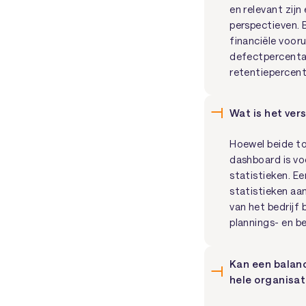
en relevant zijn
perspectieven.
financiële voor
defectpercentag
retentiepercent
Wat is het ve
Hoewel beide to
dashboard is vo
statistieken. E
statistieken aan
van het bedrijf
plannings- en b
Kan een balanc
hele organisat