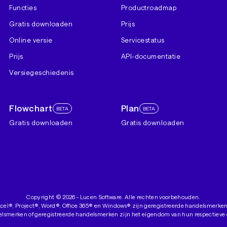
Functies
Productroadmap
Gratis downloaden
Prijs
Online versie
Servicestatus
Prijs
API-documentatie
Versiegeschiedenis
Flowchart
Plan
BETA
BETA
Gratis downloaden
Gratis downloaden
Copyright ©
2026
- Lucen Software. Alle rechten voorbehouden.
cel®, Project®, Word®, Office 365® en Windows® zijn geregistreerde handelsmerken
elsmerken of geregistreerde handelsmerken zijn het eigendom van hun respectieve 