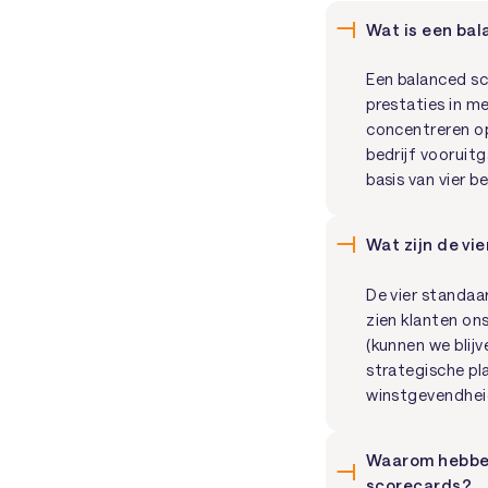
Wat is een ba
Een balanced s
prestaties in me
concentreren op
bedrijf vooruitg
basis van vier b
Wat zijn de vi
De vier standaar
zien klanten ons
(kunnen we blij
strategische pla
winstgevendhei
Waarom hebben
scorecards?