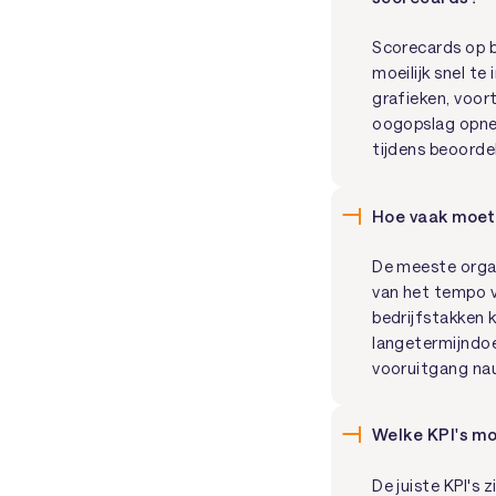
Scorecards op b
moeilijk snel t
grafieken, voort
oogopslag opnem
tijdens beoorde
Hoe vaak moet
De meeste organ
van het tempo v
bedrijfstakken 
langetermijndoe
vooruitgang na
Welke KPI's m
De juiste KPI's 