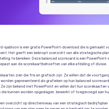
d-sjabloon is een gratis PowerPoint-download die is gemaakt v
nt. Het geeft een beknopt overzicht van alle strategische plan
telling te bereiken. Deze balanced scorecard is een PowerPoint-
epast aan de scorekaartbehoeften van elke afdeling of divisie.
kaarten zien die fris en grafisch zijn. Ze willen dat de voortga
 worden gepresenteerd als grafieken op hun balanced scorecards,
 Ze zijn bekend met PowerPoint en willen dat hun scorekaarten 
s die kunnen worden opgeslagen, bewerkt of toegevoegd aan hu
een overzicht op directieniveau van een strategisch bedrijfsplan 
tgang van een plan weer te geven en is bedoeld om te worden 