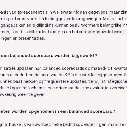
asis van spreadsheets zijn weliswaar rijk aan gegevens, maar zi
e interpreteren, vooral in leidinggevende omgevingen. Met visuel
gangsbalken en tijdlijndia's kunnen besluitvormers belangrijke i
en, trends sneller identificeren en beter onderbouwde beslis
lingen en presentaties.
 een balanced scorecard worden bijgewerkt?
isaties updaten hun balanced scorecards op maand- of kwartaal
an hun bedrijf en de aard van de KPI's die worden bijgehouden. 
kunnen baat hebben bij frequentere updates, terwijl strategisch
lstellingen misschien alleen driemaandelijkse evaluaties vereise
uwkeurig weer te geven.
oeten worden opgenomen in een balanced scorecard?
zijn afhankelijk van uw specifieke bedrijfsdoelstellingen, maar 