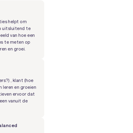
ies helpt om
h uitsluitend te
beeld van hoe een
ies te meten op
ren en groei.
rs?) , klant (hoe
n leren en groeien
tieven ervoor dat
leen vanuit de
balanced