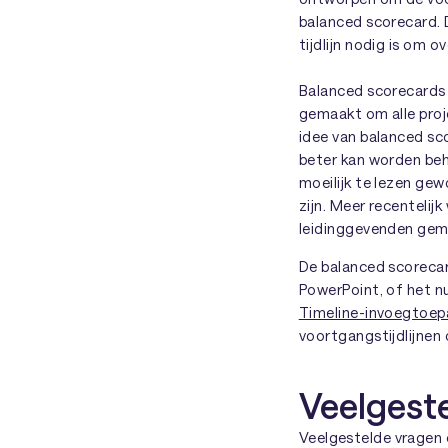
balanced scorecard. 
tijdlijn nodig is om 
Balanced scorecards z
gemaakt om alle proj
idee van balanced sco
beter kan worden beh
moeilijk te lezen ge
zijn. Meer recenteli
leidinggevenden gemak
De balanced scorecar
PowerPoint, of het n
Timeline-invoegtoep
voortgangstijdlijnen
Veelgest
Veelgestelde vragen o