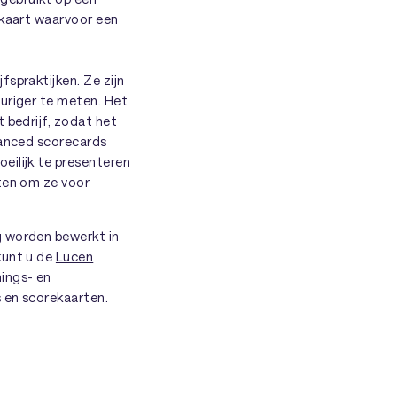
ekaart waarvoor een
spraktijken. Ze zijn
euriger te meten. Het
 bedrijf, zodat het
lanced scorecards
eilijk te presenteren
rten om ze voor
g worden bewerkt in
kunt u de
Lucen
nings- en
s en scorekaarten.