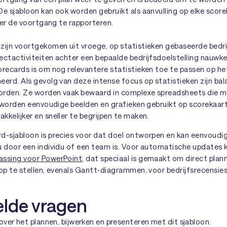
De sjabloon kan ook worden gebruikt als aanvulling op elke scor
over de voortgang te rapporteren.
ijn voortgekomen uit vroege, op statistieken gebaseerde bedrijf
ectactiviteiten achter een bepaalde bedrijfsdoelstelling nauwk
recards is om nog relevantere statistieken toe te passen op het
eerd. Als gevolg van deze intense focus op statistieken zijn ba
worden. Ze worden vaak bewaard in complexe spreadsheets die mo
jk worden eenvoudige beelden en grafieken gebruikt op scorekaa
kelijker en sneller te begrijpen te maken.
d-sjabloon is precies voor dat doel ontworpen en kan eenvoudi
u door een individu of een team is. Voor automatische updates 
assing voor PowerPoint
, dat speciaal is gemaakt om direct plan
 op te stellen, evenals Gantt-diagrammen, voor bedrijfsrecensie
elde vragen
ver het plannen, bijwerken en presenteren met dit sjabloon.