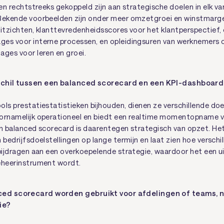
 en rechtstreeks gekoppeld zijn aan strategische doelen in elk va
 Bekende voorbeelden zijn onder meer omzetgroei en winstmarg
uitzichten, klanttevredenheidsscores voor het klantperspectief, 
es voor interne processen, en opleidingsuren van werknemers 
ages voor leren en groei.
rschil tussen een balanced scorecard en een KPI-dashboar
ols prestatiestatistieken bijhouden, dienen ze verschillende doe
ornamelijk operationeel en biedt een realtime momentopname v
en balanced scorecard is daarentegen strategisch van opzet. He
 bedrijfsdoelstellingen op lange termijn en laat zien hoe versch
 bijdragen aan een overkoepelende strategie, waardoor het een u
eheerinstrument wordt.
ed scorecard worden gebruikt voor afdelingen of teams, ni
ie?