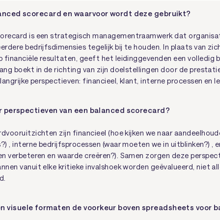
lanced scorecard en waarvoor wordt deze gebruikt?
corecard is een strategisch managementraamwerk dat organisat
erdere bedrijfsdimensies tegelijk bij te houden. In plaats van zic
 financiële resultaten, geeft het leidinggevenden een volledig 
ang boekt in de richting van zijn doelstellingen door de prestat
elangrijke perspectieven: financieel, klant, interne processen en le
er perspectieven van een balanced scorecard?
dvooruitzichten zijn financieel (hoe kijken we naar aandeelhoude
?) , interne bedrijfsprocessen (waar moeten we in uitblinken?) , e
ven verbeteren en waarde creëren?). Samen zorgen deze perspec
nnen vanuit elke kritieke invalshoek worden geëvalueerd, niet al
d.
 visuele formaten de voorkeur boven spreadsheets voor 