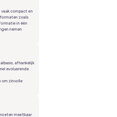
jn vaak compact en
e formaten zoals
nformatie in één
singen nemen
basis, afhankelijk
Snel evoluerende
e
n om zinvolle
ze moeten meetbaar