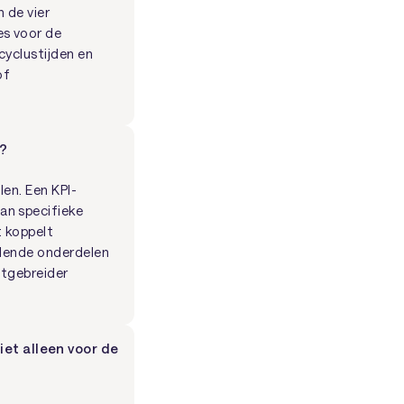
n de vier
es voor de
cyclustijden en
of
d?
len. Een KPI-
an specifieke
t koppelt
illende onderdelen
itgebreider
et alleen voor de