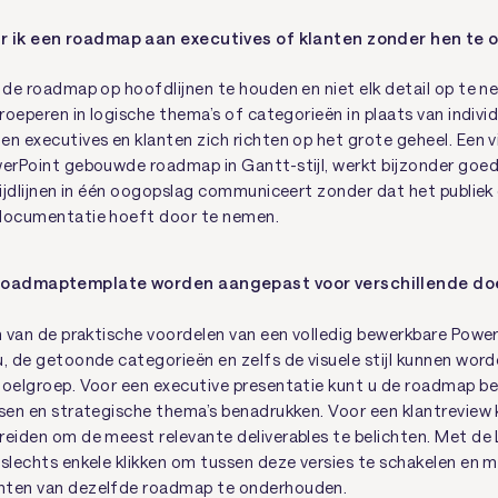
 ik een roadmap aan executives of klanten zonder hen te 
m de roadmap op hoofdlijnen te houden en niet elk detail op te 
groeperen in logische thema’s of categorieën in plaats van indivi
en executives en klanten zich richten op het grote geheel. Een v
werPoint gebouwde roadmap in Gantt-stijl, werkt bijzonder goe
 tijdlijnen in één oogopslag communiceert zonder dat het publie
 documentatie hoeft door te nemen.
roadmaptemplate worden aangepast voor verschillende d
en van de praktische voordelen van een volledig bewerkbare Powe
u, de getoonde categorieën en zelfs de visuele stijl kunnen wo
doelgroep. Voor een executive presentatie kunt u de roadmap b
asen en strategische thema’s benadrukken. Voor een klantreview
reiden om de meest relevante deliverables te belichten. Met de
 slechts enkele klikken om tussen deze versies te schakelen en
nten van dezelfde roadmap te onderhouden.