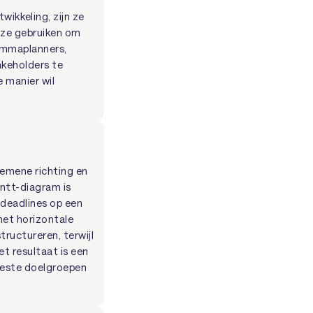
ikkeling, zijn ze
 ze gebruiken om
rammaplanners,
akeholders te
e manier wil
gemene richting en
antt-diagram is
 deadlines op een
 het horizontale
tructureren, terwijl
t resultaat is een
meeste doelgroepen