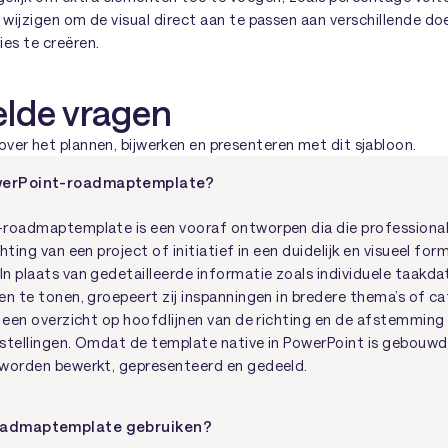
te wijzigen om de visual direct aan te passen aan verschillende d
ies te creëren.
elde vragen
ver het plannen, bijwerken en presenteren met dit sjabloon.
werPoint-roadmaptemplate?
roadmaptemplate is een vooraf ontworpen dia die professional
hting van een project of initiatief in een duidelijk en visueel for
n plaats van gedetailleerde informatie zoals individuele taakda
en te tonen, groepeert zij inspanningen in bredere thema’s of c
s een overzicht op hoofdlijnen van de richting en de afstemming
stellingen. Omdat de template native in PowerPoint is gebouwd,
 worden bewerkt, gepresenteerd en gedeeld.
oadmaptemplate gebruiken?