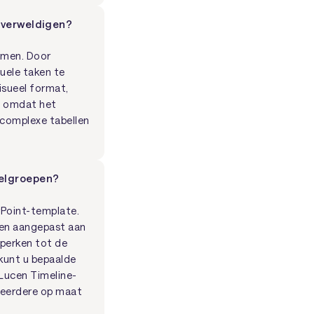
overweldigen?
nemen. Door
duele taken te
isueel format,
d omdat het
k complexe tabellen
oelgroepen?
rPoint-template.
rden aangepast aan
eperken tot de
 kunt u bepaalde
 Lucen Timeline-
 meerdere op maat