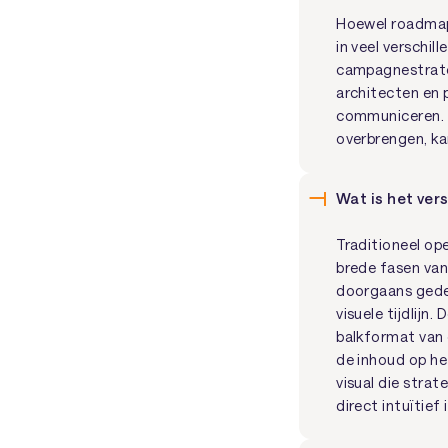
Hoewel roadmap
in veel verschi
campagnestrateg
architecten en 
communiceren. Ie
overbrengen, ka
Wat is het ve
Traditioneel op
brede fasen van
doorgaans gedet
visuele tijdlijn
balkformat van e
de inhoud op he
visual die stra
direct intuïtief i