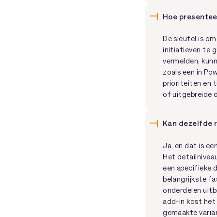
Hoe presenteer
De sleutel is o
initiatieven te 
vermelden, kunn
zoals een in Po
prioriteiten en
of uitgebreide
Kan dezelfde 
Ja, en dat is e
Het detailnivea
een specifieke 
belangrijkste f
onderdelen uitb
add-in kost het
gemaakte varia