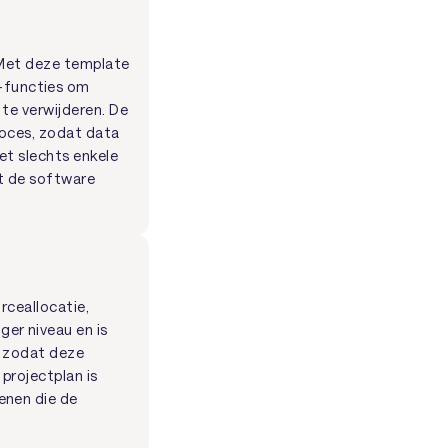
 Met deze template
-functies om
 te verwijderen. De
roces, zodat data
et slechts enkele
et de software
rceallocatie,
er niveau en is
n, zodat deze
 projectplan is
enen die de