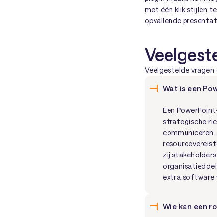
met één klik stijlen 
opvallende presentat
Veelgest
Veelgestelde vragen o
Wat is een Po
Een PowerPoint-
strategische ric
communiceren. I
resourcevereist
zij stakeholder
organisatiedoel
extra software
Wie kan een r