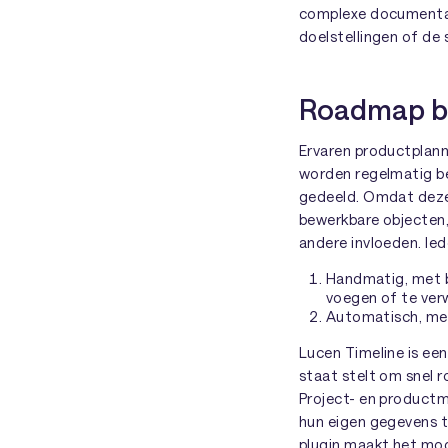
complexe documentati
doelstellingen of de 
Roadmap b
Ervaren productplann
worden regelmatig be
gedeeld. Omdat deze
bewerkbare objecten,
andere invloeden. Ie
Handmatig, met b
voegen of te verw
Automatisch, me
Lucen Timeline is een
staat stelt om snel 
Project- en product
hun eigen gegevens t
plugin maakt het mog