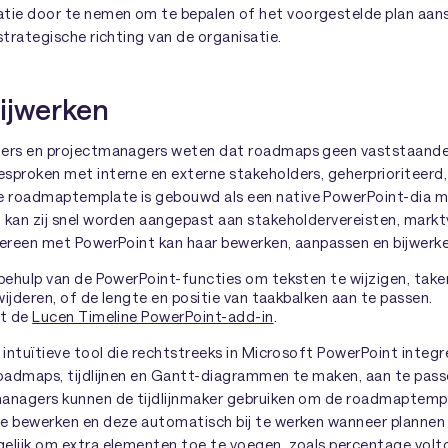
e door te nemen om te bepalen of het voorgestelde plan aanslu
strategische richting van de organisatie.
ijwerken
ers en projectmanagers weten dat roadmaps geen vaststaande p
sproken met interne en externe stakeholders, geherprioriteerd,
 roadmaptemplate is gebouwd als een native PowerPoint-dia me
 kan zij snel worden aangepast aan stakeholdervereisten, mark
dereen met PowerPoint kan haar bewerken, aanpassen en bijwerke
ehulp van de PowerPoint-functies om teksten te wijzigen, take
ijderen, of de lengte en positie van taakbalken aan te passen.
t de
Lucen Timeline PowerPoint-add-in
.
 intuïtieve tool die rechtstreeks in Microsoft PowerPoint integre
roadmaps, tijdlijnen en Gantt-diagrammen te maken, aan te passe
managers kunnen de tijdlijnmaker gebruiken om de roadmaptem
e bewerken en deze automatisch bij te werken wanneer plannen
elijk om extra elementen toe te voegen, zoals percentage volto