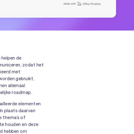
 helpen de
mmuniceren, zodat het
cieerd met
worden gebruikt.
nen allemaal
kelijke roadmap.
ailleerde elementen
 In plaats daarvan
he thema’s of
 te houden en deze
ijd hebben om