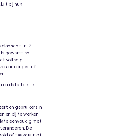
it bij hun
lannen zijn. Zij
 bijgewerkt en
t volledig
tveranderingen of
n:
n en data toe te
ert en gebruikers in
n en bij te werken.
plate eenvoudig met
 veranderen. De
oid of taakduur, of