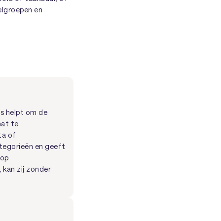
oelgroepen en
s helpt om de
mat te
ta of
ategorieën en geeft
 op
 kan zij zonder