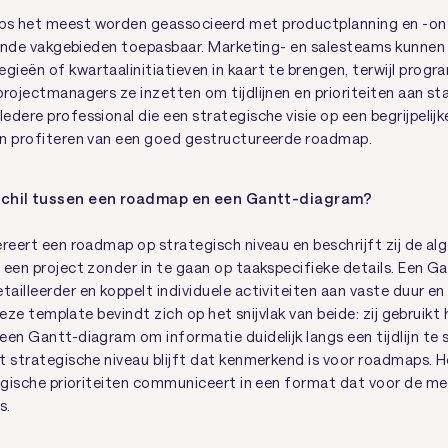
s het meest worden geassocieerd met productplanning en -ontw
llende vakgebieden toepasbaar. Marketing- en salesteams kunnen
ieën of kwartaalinitiatieven in kaart te brengen, terwijl prog
projectmanagers ze inzetten om tijdlijnen en prioriteiten aan st
dere professional die een strategische visie op een begrijpelijk
n profiteren van een goed gestructureerde roadmap.
rschil tussen een roadmap en een Gantt-diagram?
ereert een roadmap op strategisch niveau en beschrijft zij de al
 een project zonder in te gaan op taakspecifieke details. Een G
ailleerder en koppelt individuele activiteiten aan vaste duur en
. Deze template bevindt zich op het snijvlak van beide: zij gebruikt
en Gantt-diagram om informatie duidelijk langs een tijdlijn te s
t strategische niveau blijft dat kenmerkend is voor roadmaps. He
tegische prioriteiten communiceert in een format dat voor de 
s.