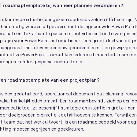
en roadmaptemplate bij wanneer plannen veranderen?
voorkomende situatie, aangezien roadmaps zelden statisch zijn.
 handmatig worden uitgevoerd met de ingebouwde PowerPoint
erplaatsen, tekst aan te passen of activiteiten toe te voegen en
plugin voor PowerPoint automatiseert een groot deel van dit p
angepast, initiatieven opnieuw geordend en stijlen gewijzigd m
j het native PowerPoint-format kan iedereen binnen het team m
brengen zonder gespecialiseerde tools.
 een roadmaptemplate van een projectplan?
 is een gedetailleerd, operationeel document dat planning, resou
akafhankelijkheden omvat. Een roadmap bevindt zich op een hog
unicatietool: zij beschrijft strategie en intentie in grote lijne
voor doelgroepen die niet elk detail hoeven te kennen. Terwijl een
t team dat het werk uitvoert, is een roadmap bedoeld voor deg
chting moeten begrijpen en goedkeuren.