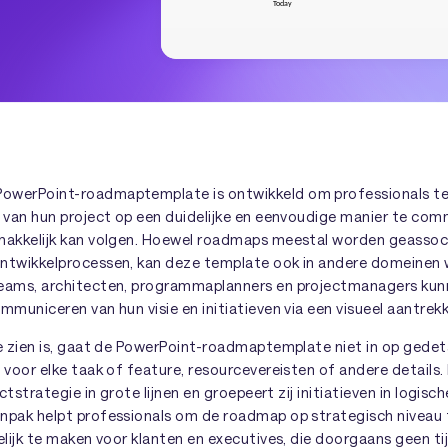
owerPoint-roadmaptemplate is ontwikkeld om professionals te
g van hun project op een duidelijke en eenvoudige manier te co
emakkelijk kan volgen. Hoewel roadmaps meestal worden geasso
ntwikkelprocessen, kan deze template ook in andere domeinen 
teams, architecten, programmaplanners en projectmanagers kun
mmuniceren van hun visie en initiatieven via een visueel aantrek
te zien is, gaat de PowerPoint-roadmaptemplate niet in op gedet
 voor elke taak of feature, resourcevereisten of andere details.
ectstrategie in grote lijnen en groepeert zij initiatieven in logisc
npak helpt professionals om de roadmap op strategisch niveau
elijk te maken voor klanten en executives, die doorgaans geen t