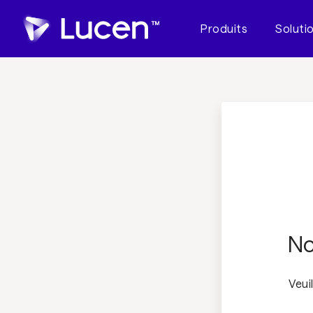
Produits
Soluti
No
Veui