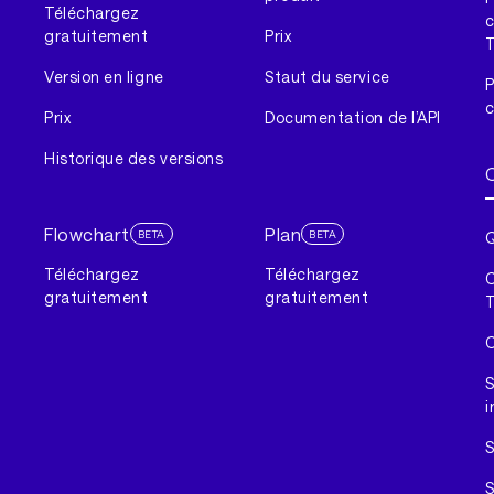
Téléchargez
c
gratuitement
Prix
T
Version en ligne
Staut du service
P
c
Prix
Documentation de l’API
Historique des versions
Flowchart
Plan
BETA
BETA
Q
Téléchargez
Téléchargez
C
gratuitement
gratuitement
T
C
S
i
S
S