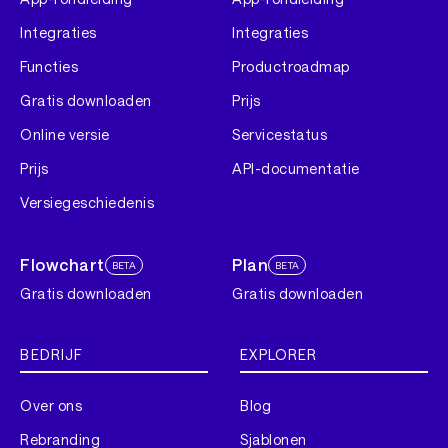
Integraties
Integraties
Functies
Productroadmap
Gratis downloaden
Prijs
Online versie
Servicestatus
Prijs
API-documentatie
Versiegeschiedenis
Flowchart
Plan
BETA
BETA
Gratis downloaden
Gratis downloaden
BEDRIJF
EXPLORER
Over ons
Blog
Rebranding
Sjablonen