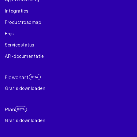
Integraties
Productroadmap
Prijs
Servicestatus
API-documentatie
Flowchart
BETA
Gratis downloaden
Plan
BETA
Gratis downloaden