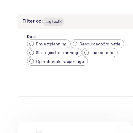
Filter op:
Tag text
Doel
Projectplanning
Resourcecoördinatie
Strategische planning
Taakbeheer
Operationele rapportage