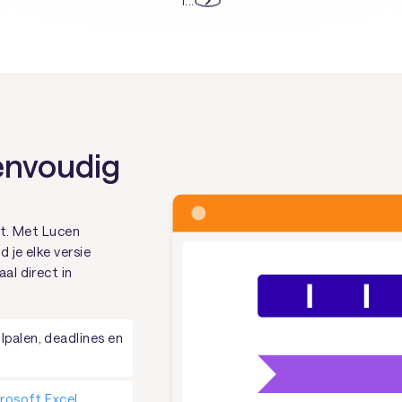
1
...
eenvoudig
ect. Met Lucen
d je elke versie
al direct in
palen, deadlines en
rosoft Excel
,