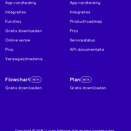
App-rondleiding
App-rondleiding
Integraties
Integraties
Functies
Productroadmap
Gratis downloaden
Prijs
Online versie
Servicestatus
Prijs
API-documentatie
Versiegeschiedenis
Flowchart
Plan
BETA
BETA
Gratis downloaden
Gratis downloaden
Copyright ©
2026
- Lucen Software. Alle rechten voorbehouden.