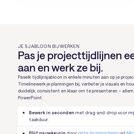
JE SJABLOON BIJWERKEN
Pas je projecttijdlijnen 
aan en werk ze bij.
Paselk tijdlijnsjabloon in enkele minuten aan op je proj
Timelinewerk je planningen bij, verbeter je visuals en hou
duidelijk, consistent en klaar om te presenteren – allema
PowerPoint.
Bewerk in seconden
met drag-and-drop voor mijl
taakduur.
Blijf nauwkeurig
door
data te importeren
uit
Mic