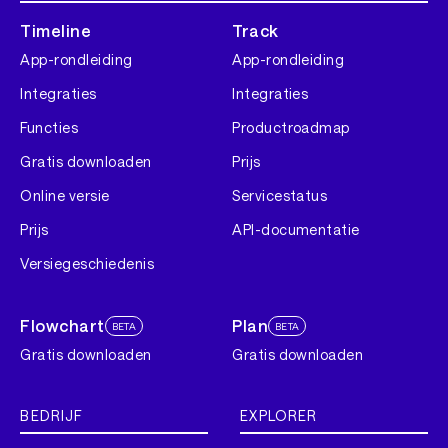
Timeline
Track
App-rondleiding
App-rondleiding
Integraties
Integraties
Functies
Productroadmap
Gratis downloaden
Prijs
Online versie
Servicestatus
Prijs
API-documentatie
Versiegeschiedenis
Flowchart
Plan
BETA
BETA
Gratis downloaden
Gratis downloaden
BEDRIJF
EXPLORER