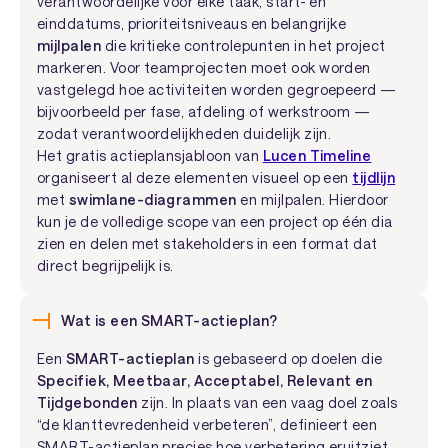
verantwoordelijke voor elke taak, start- en
einddatums, prioriteitsniveaus en belangrijke
mijlpalen
die kritieke controlepunten in het project
markeren. Voor teamprojecten moet ook worden
vastgelegd hoe activiteiten worden gegroepeerd —
bijvoorbeeld per fase, afdeling of werkstroom —
zodat verantwoordelijkheden duidelijk zijn.
Het gratis actieplansjabloon van
Lucen Timeline
organiseert al deze elementen visueel op een
tijdlijn
met
swimlane-diagrammen
en mijlpalen. Hierdoor
kun je de volledige scope van een project op één dia
zien en delen met stakeholders in een format dat
direct begrijpelijk is.
Wat is een SMART-actieplan?
Een
SMART-actieplan
is gebaseerd op doelen die
Specifiek, Meetbaar, Acceptabel, Relevant en
Tijdgebonden
zijn. In plaats van een vaag doel zoals
“de klanttevredenheid verbeteren”, definieert een
SMART-actieplan precies hoe verbetering eruitziet,