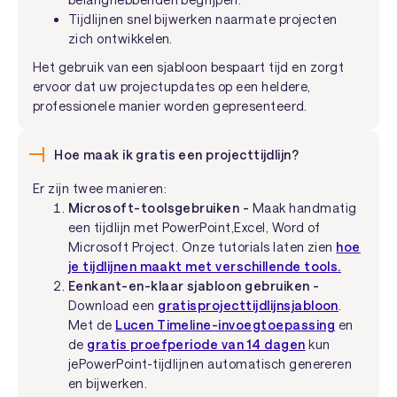
Tijdlijnen snel bijwerken naarmate projecten
zich ontwikkelen.
Het gebruik van een sjabloon bespaart tijd en zorgt
ervoor dat uw projectupdates op een heldere,
professionele manier worden gepresenteerd.
Hoe maak ik gratis een projecttijdlijn?
Er zijn twee manieren:
Microsoft-toolsgebruiken -
Maak handmatig
een tijdlijn met PowerPoint,Excel, Word of
Microsoft Project. Onze tutorials laten zien
hoe
je tijdlijnen maakt met verschillende tools.
Eenkant-en-klaar sjabloon gebruiken -
Download een
gratisprojecttijdlijnsjabloon
.
Met de
Lucen Timeline-invoegtoepassing
en
de
gratis proefperiode van 14 dagen
kun
jePowerPoint-tijdlijnen automatisch genereren
en bijwerken.