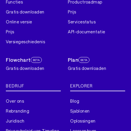
Functies
Productroadmap
Gratis downloaden
Prijs
Online versie
Servicestatus
Prijs
API-documentatie
Versiegeschiedenis
Flowchart
Plan
BETA
BETA
Gratis downloaden
Gratis downloaden
BEDRIJF
EXPLORER
Over ons
Blog
Rebranding
Sjablonen
Juridisch
Oplossingen
Privacybeleid van Timeline
Leercentrum