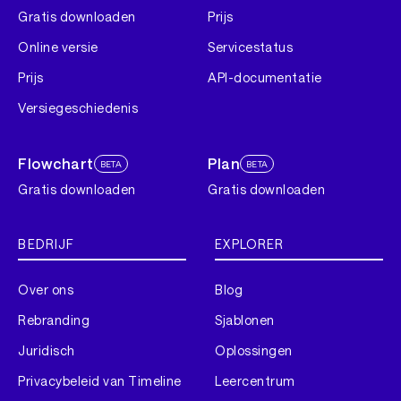
Gratis downloaden
Prijs
Online versie
Servicestatus
Prijs
API-documentatie
Versiegeschiedenis
Flowchart
Plan
BETA
BETA
Gratis downloaden
Gratis downloaden
BEDRIJF
EXPLORER
Over ons
Blog
Rebranding
Sjablonen
Juridisch
Oplossingen
Privacybeleid van Timeline
Leercentrum