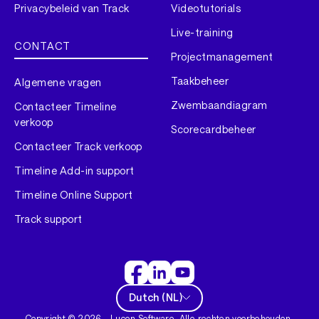
Privacybeleid van Track
Videotutorials
Live-training
CONTACT
Projectmanagement
Taakbeheer
Algemene vragen
Zwembaandiagram
Contacteer Timeline
verkoop
Scorecardbeheer
Contacteer Track verkoop
Timeline Add-in support
Timeline Online Support
Track support
Dutch
(
NL
)
Copyright ©
2026
- Lucen Software. Alle rechten voorbehouden.